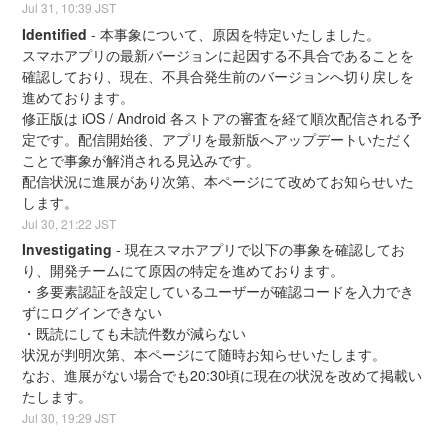
Jul
31
,
10:39
JST
Identified
-
本事象について、原因を特定いたしました。
スマホアプリの最新バージョンに起因する不具合であることを
確認しており、現在、不具合発生前のバージョンへ切り戻しを
進めております。
修正版は iOS / Android 各ストアの審査を経て順次配信される予
定です。配信開始後、アプリを最新版へアップデートいただく
ことで事象が解消される見込みです。
配信状況に進展があり次第、本ページにて改めてお知らせいた
します。
Jul
30
,
21:22
JST
Investigating
-
現在スマホアプリで以下の事象を確認してお
り、開発チームにて原因の特定を進めております。
・多要素認証を設定しているユーザーが確認コードを入力でき
ずにログインできない
・既読にしても未読件数が減らない
状況が判明次第、本ページにて随時お知らせいたします。
なお、進展がない場合でも20:30頃に現在の状況を改めて掲載い
たします。
Jul
30
,
19:29
JST