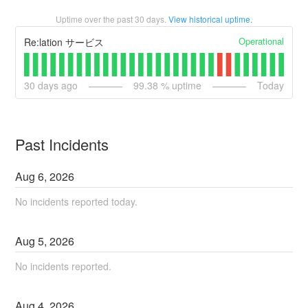
Uptime over the past
30
days.
View historical uptime.
Operational
Re:lation サービス
30
days ago
99.38
% uptime
Today
Past Incidents
Aug
6
,
2026
No incidents reported today.
Aug
5
,
2026
No incidents reported.
Aug
4
,
2026