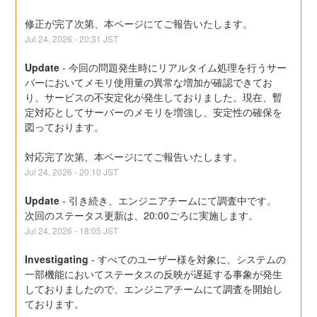
修正が完了次第、本ページにてご報告いたします。
Jul
24
,
2026
-
20:31
JST
Update
-
今回の問題発生時にリアルタイム処理を行うサー
バーにおいてメモリ使用量の異常な増加が確認できてお
り、サービスの不安定化が発生しておりました。現在、暫
定対応としてサーバーのメモリを増強し、安定性の確保を
図っております。
対応完了次第、本ページにてご報告いたします。
Jul
24
,
2026
-
20:10
JST
Update
-
引き続き、エンジニアチームにて調査中です。
次回のステータス更新は、20:00ごろに実施します。
Jul
24
,
2026
-
18:05
JST
Investigating
-
すべてのユーザー様を対象に、システムの
一部機能においてステータスの反映が遅延する事象が発生
しておりましたので、エンジニアチームにて調査を開始し
ております。