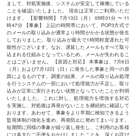
まして、対処実施後、システムが安定して稼働している
ことを確認いたしました。 現在は正常にご利用いただ
けます。 【影響時間】 7月13日（月） 05時31分 〜 11
時47分 【事象】 上記の時間帯において、POP3方式で
のメールの取り込みが通常より時間がかかる状態が発生
しておりました。取り込みが最大で1時間程度遅れた可
能性がございます。なお、遅延したメールもすべて取り
込まれる仕組みとなっているため、メールが失われるこ
とはございません。 【原因と対応】 本事象は、7月6日
（月）および7月12日（日）に発生した事象と同一の原
因によるものです。調査の結果、メールの取り込み処理
を行うシステムの一部において処理能力が不足し、取り
込みが正常に実行されない状態となっていたことが判明
いたしました。 これに対し、処理能力を増強する対応
を実施し、対処後は再発がないことを継続的に確認して
おります。あわせて、事象をより早期に検知できるよう
監視体制の強化を進め、再発防止に努めてまいります。
短期間に同様の事象が繰り返し発生し、ご利用のお客様
には多大なご不便をおかけしましたことを、深くお詫び