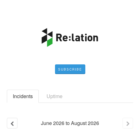
SUBSCRIBE
Incidents
Uptime
June
2026
to
August
2026