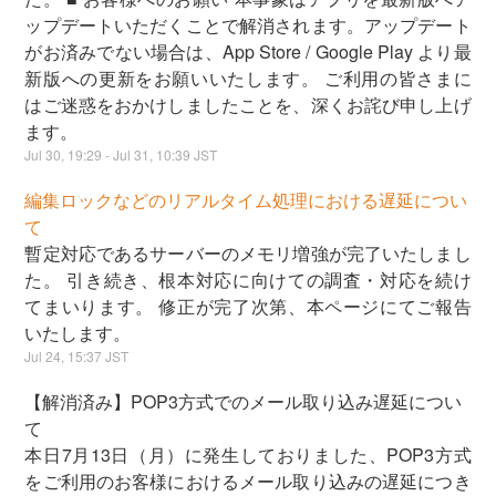
ップデートいただくことで解消されます。アップデート
がお済みでない場合は、App Store / Google Play より最
新版への更新をお願いいたします。 ご利用の皆さまに
はご迷惑をおかけしましたことを、深くお詫び申し上げ
ます。
Jul
30
,
19:29
- Jul
31
,
10:39
JST
編集ロックなどのリアルタイム処理における遅延につい
て
暫定対応であるサーバーのメモリ増強が完了いたしまし
た。 引き続き、根本対応に向けての調査・対応を続け
てまいります。 修正が完了次第、本ページにてご報告
いたします。
Jul
24
,
15:37
JST
【解消済み】POP3方式でのメール取り込み遅延につい
て
本日7月13日（月）に発生しておりました、POP3方式
をご利用のお客様におけるメール取り込みの遅延につき