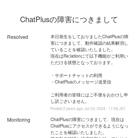
ChatPlusの障害につきまして
Resolved
本日発生をしておりましたChatPlusの障
害につきまして、動作確認の結果解消し
ていることを確認いたしました。
現在はRe:lationにて以下機能がご利用い
ただける状態となっております。
・サポートチャットの利用
・ChatPlusのメッセージ送受信
ご利用者の皆様にはご不便をおかけし申
し訳ございません。
Posted
2
years ago.
Jul
03
,
2024
-
11:58
JST
Monitoring
ChatPlusの障害につきまして、現在は
ChatPlusにアクセスができるようになっ
たことを確認いたしました。