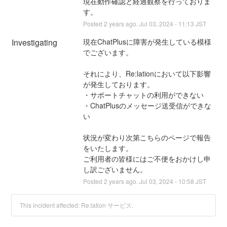
現在動作確認と経過観察を行っておりま
す。
Posted
2
years ago.
Jul
03
,
2024
-
11:13
JST
Investigating
現在ChatPlusに障害が発生している模様
でございます。
それにより、Re:lationにおいて以下影響
が発生しております。
・サポートチャットの利用ができない
・ChatPlusのメッセージ送受信ができな
い
状況が変わり次第こちらのページで報告
をいたします。
ご利用者の皆様にはご不便をおかけし申
し訳ございません。
Posted
2
years ago.
Jul
03
,
2024
-
10:58
JST
This incident affected: Re:lation サービス.