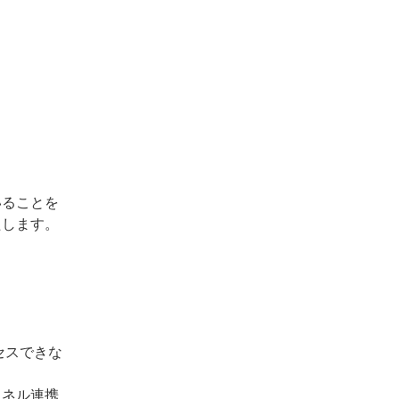
いることを
たします。
クセスできな
ャネル連携