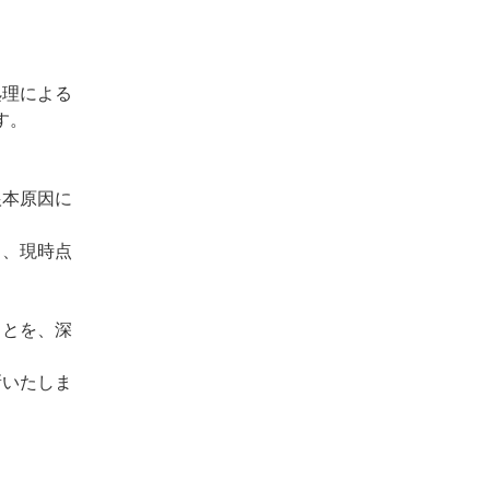
処理による
す。
根本原因に
も、現時点
ことを、深
新いたしま