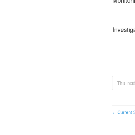
Monitori
Investig
This inc
Current S
←