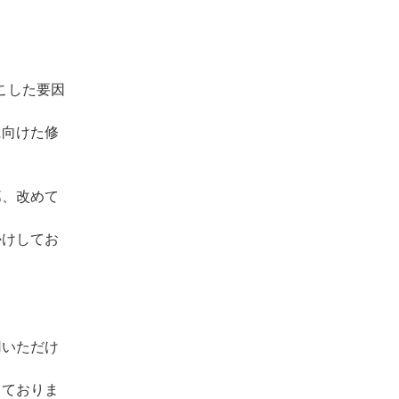
こした要因
に向けた修
第、改めて
かけしてお
用いただけ
しておりま