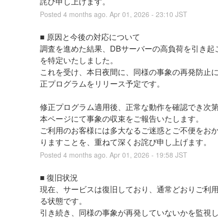
詫び申し上げます。
Posted
4
months ago.
Apr
01
,
2026
-
23:10
JST
■ 原因と今後の対応について
調査を進めた結果、DBサーバーの高負荷を引き起
を特定いたしました。
これを受け、本日夜間に、同様の事象の再発防止
正プログラムをリリース予定です。
修正プログラム適用後、正常な動作を確認でき次
本ページにて事象の収束をご報告いたします。
ご利用のお客様には多大なるご迷惑とご不便をお
りますことを、重ねて深くお詫び申し上げます。
Posted
4
months ago.
Apr
01
,
2026
-
19:58
JST
■ 復旧状況
現在、サービスは復旧しており、通常どおりご利
る状態です。
引き続き、同様の事象が再発していないかを監視