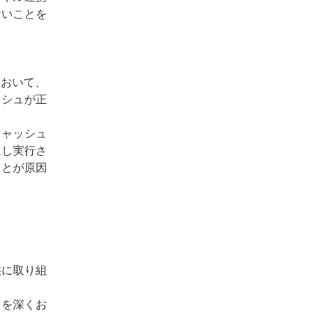
ないことを
において、
ッシュが正
キャッシュ
返し実行さ
ことが原因
供に取り組
とを深くお